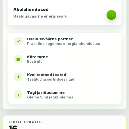
Akulahendused
→
Usaldusväärne energiavaru
Usaldusväärne partner
✓
Praktiline kogemus energialahendustes
Kiire tarne
▣
Eesti üle
Kvaliteetsed tooted
✦
Testitud ja sertifitseeritud
Tugi ja nõustamine
i
Oleme Sinu jaoks olemas
TOOTED VAATES
16