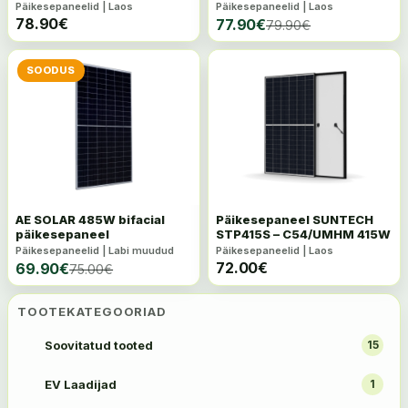
päikesepaneel
Päikesepaneelid | Laos
Päikesepaneelid | Laos
78.90
€
77.90
€
79.90
€
SOODUS
AE SOLAR 485W bifacial
Päikesepaneel SUNTECH
päikesepaneel
STP415S – C54/UMHM 415W
Päikesepaneelid | Labi muudud
Päikesepaneelid | Laos
72.00
€
69.90
€
75.00
€
TOOTEKATEGOORIAD
Soovitatud tooted
15
EV Laadijad
1