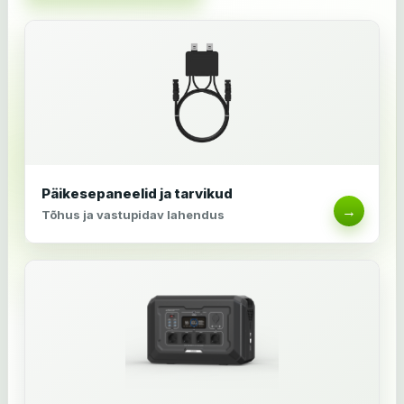
Päikesepaneelid ja tarvikud
→
Tõhus ja vastupidav lahendus