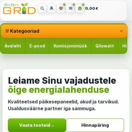
0
0
0
0.00€
Kategooriad
Avaleht
E-pood
Komisjonimüük
Qilowatt
Hinn
Leiame Sinu vajadustele
õige energialahenduse
Kvaliteetsed päikesepaneelid, akud ja tarvikud.
Usaldusväärne partner iga sammuga.
Vaata tooteid
→
Hinnapäring