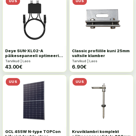
UUS
UUS
Deye SUN-XL02-A
Classic profiilile kuni 25mm
päikesepaneeli optimeerija
valtsile klamber
(PV Module Optimizer)
Tarvikud | Laos
Tarvikud | Laos
43.00
€
6.90
€
UUS
UUS
GCL 455W N-type TOPCon
Kruviklambri komplekt