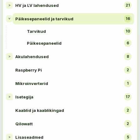
HV ja LV lahendused
21
>
Päikesepaneelid ja tarvikud
16
>
Tarvikud
10
Päikesepaneelid
6
Akulahendused
8
>
Raspberry Pi
2
Mikroinverterid
1
Isetegija
17
>
Kaablid ja kaablikingad
2
Qilowatt
2
Lisaseadmed
5
>