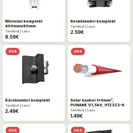
Minisiini komplekt
Keskklambri komplekt
400mmx60mm
Tarvikud | Laos
Tarvikud | Laos
2.59
€
8.59
€
UUS
UUS
Ääreklambri komplekt
Solar kaabel 1x6mm²,
PUNANE 1/1,5kV, H1Z2Z2-K
Tarvikud | Laos
2.49
€
Tarvikud | Laos
1.49
€
UUS
UUS