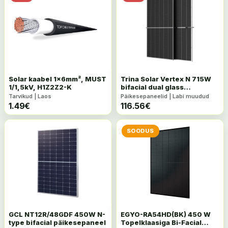
Solar kaabel 1x6mm², MUST
Trina Solar Vertex N 715W
1/1,5kV, H1Z2Z2-K
bifacial dual glass
päikesepaneel
Tarvikud | Laos
Päikesepaneelid | Labi muudud
1.49
€
116.56
€
SOODUS
GCL NT12R/48GDF 450W N-
EGYO-RA54HD(BK) 450 W
type bifacial päikesepaneel
Topelklaasiga Bi-Facial