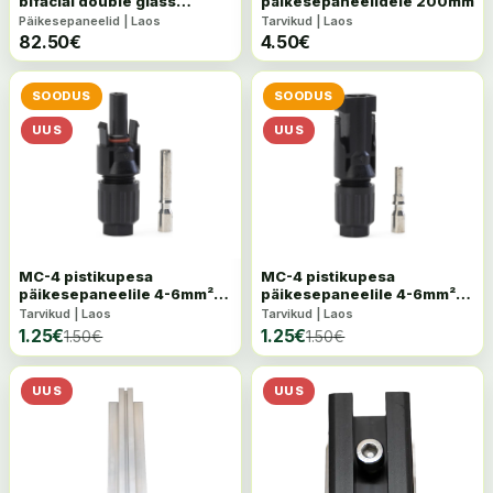
bifacial double glass
päikesepaneelidele 200mm
päikesepaneel
Päikesepaneelid | Laos
Tarvikud | Laos
82.50
€
4.50
€
SOODUS
SOODUS
UUS
UUS
MC-4 pistikupesa
MC-4 pistikupesa
päikesepaneelile 4-6mm²
päikesepaneelile 4-6mm²
1500VDC, IP68 isane
1500VDC, IP68 emane
Tarvikud | Laos
Tarvikud | Laos
1.25
€
1.25
€
1.50
€
1.50
€
UUS
UUS