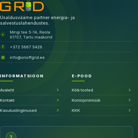
Usaldusväärne partner energia- ja
salvestuslahendustes.
Mingi tee 5-14, Reola
⌖
61707, Tartu maakond
+372 5667 5426
T
info@onoffgrid.ee
@
INFORMATSIOON
E-POOD
Avaleht
Kõik tooted
Kontakt
Komisjonimüük
Kasutustingimused
KKK
?