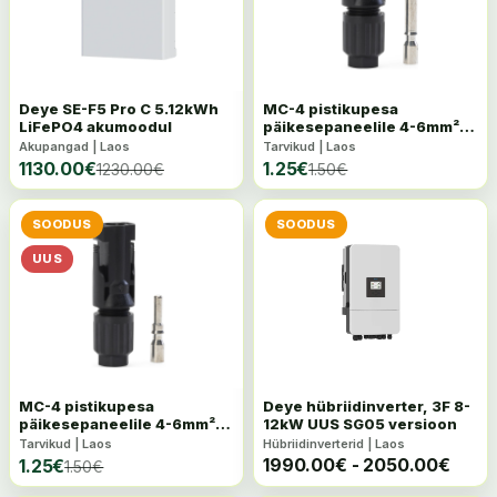
Deye SE-F5 Pro C 5.12kWh
MC-4 pistikupesa
LiFePO4 akumoodul
päikesepaneelile 4-6mm²
1500VDC, IP68 isane
Akupangad | Laos
Tarvikud | Laos
1130.00
€
1.25
€
1230.00
€
1.50
€
SOODUS
SOODUS
UUS
MC-4 pistikupesa
Deye hübriidinverter, 3F 8-
päikesepaneelile 4-6mm²
12kW UUS SG05 versioon
1500VDC, IP68 emane
Tarvikud | Laos
Hübriidinverterid | Laos
1990.00
€
-
2050.00
€
1.25
€
1.50
€