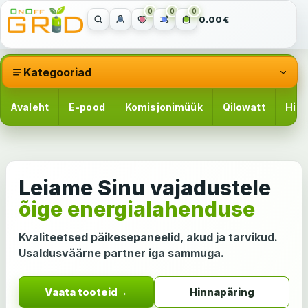
0
0
0
0.00€
Kategooriad
Avaleht
E-pood
Komisjonimüük
Qilowatt
Hinn
Leiame Sinu vajadustele
õige energialahenduse
Kvaliteetsed päikesepaneelid, akud ja tarvikud.
Usaldusväärne partner iga sammuga.
Vaata tooteid
→
Hinnapäring