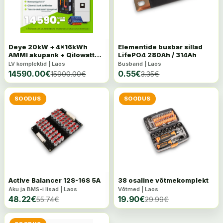
Deye 20kW + 4x16kWh
Elementide busbar sillad
AMMI akupank + Qilowatt
LifePO4 280Ah / 314Ah
Modbus R2
LV komplektid | Laos
Busbarid | Laos
14590.00
€
0.55
€
15900.00
€
3.35
€
SOODUS
SOODUS
Active Balancer 12S-16S 5A
38 osaline võtmekomplekt
Aku ja BMS-i lisad | Laos
Võtmed | Laos
48.22
€
19.90
€
55.74
€
29.99
€