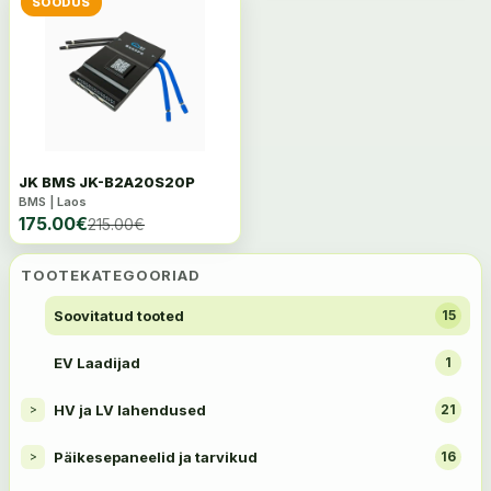
SOODUS
JK BMS JK-B2A20S20P
BMS | Laos
175.00
€
215.00
€
TOOTEKATEGOORIAD
Soovitatud tooted
15
EV Laadijad
1
HV ja LV lahendused
21
>
Päikesepaneelid ja tarvikud
16
>