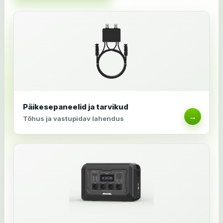
Päikesepaneelid ja tarvikud
→
Tõhus ja vastupidav lahendus