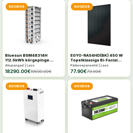
SOODUS
SOODUS
Bluesun BSM48314H
EGYO-RA54HD(BK) 450 W
112.5kWh kõrgepinge
Topelklaasiga Bi-Facial
akupank
päikesepaneel
Akupangad | Laos
Päikesepaneelid | Laos
18290.00
€
77.90
€
19590.00
€
79.90
€
SOODUS
SOODUS