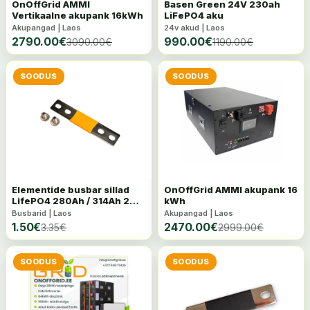
OnOffGrid AMMI
Basen Green 24V 230ah
Vertikaalne akupank 16kWh
LiFePO4 aku
Akupangad | Laos
24v akud | Laos
2790.00
€
990.00
€
3090.00
€
1190.00
€
SOODUS
SOODUS
Elementide busbar sillad
OnOffGrid AMMI akupank 16
LifePO4 280Ah / 314Ah 2
kWh
auku
Busbarid | Laos
Akupangad | Laos
1.50
€
2470.00
€
3.35
€
2999.00
€
SOODUS
SOODUS