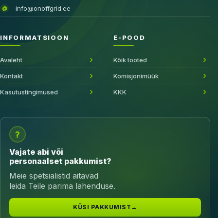
info@onoffgrid.ee
@
INFORMATSIOON
E-POOD
Avaleht
Kõik tooted
Kontakt
Komisjonimüük
Kasutustingimused
KKK
?
Vajate abi või
personaalset pakkumist?
Meie spetsialistid aitavad
leida Teile parima lahenduse.
KÜSI PAKKUMIST
→