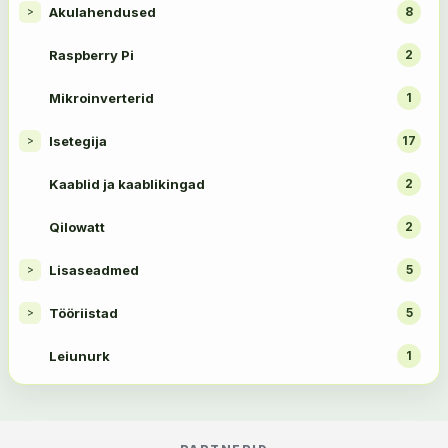
Akulahendused
8
>
Raspberry Pi
2
Mikroinverterid
1
Isetegija
17
>
Kaablid ja kaablikingad
2
Qilowatt
2
Lisaseadmed
5
>
Tööriistad
5
>
Leiunurk
1