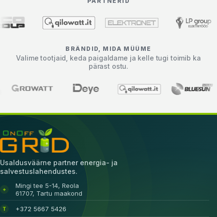
PARTNERID
BRÄNDID, MIDA MÜÜME
Valime tootjaid, keda paigaldame ja kelle tugi toimib ka
pärast ostu.
Usaldusväärne partner energia- ja
salvestuslahendustes.
Mingi tee 5-14, Reola
⌖
61707, Tartu maakond
+372 5667 5426
T