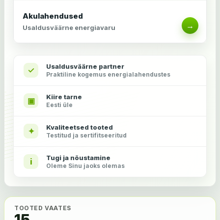
Akulahendused
→
Usaldusväärne energiavaru
Usaldusväärne partner
✓
Praktiline kogemus energialahendustes
Kiire tarne
▣
Eesti üle
Kvaliteetsed tooted
✦
Testitud ja sertifitseeritud
Tugi ja nõustamine
i
Oleme Sinu jaoks olemas
TOOTED VAATES
15