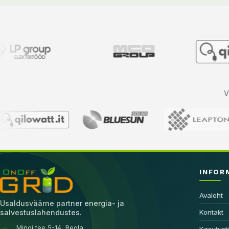
V
INFOR
Avaleht
Usaldusväärne partner energia- ja
Kontakt
salvestuslahendustes.
Mingi tee 5-14, Reola