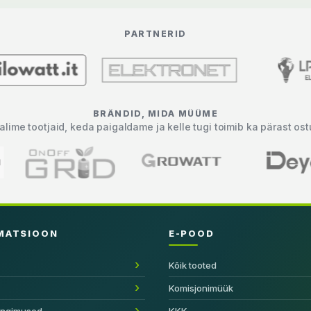
PARTNERID
BRÄNDID, MIDA MÜÜME
alime tootjaid, keda paigaldame ja kelle tugi toimib ka pärast ost
MATSIOON
E-POOD
Kõik tooted
Komisjonimüük