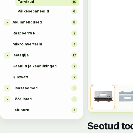
Tarvikud
10
Päikesepaneelid
6
Akulahendused
>
8
Raspberry Pi
2
Mikroinverterid
1
Isetegija
>
17
Kaablid ja kaablikingad
2
Qilowatt
2
Lisaseadmed
>
5
Tööriistad
>
5
Leiunurk
1
Seotud to