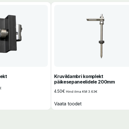
ekt
Kruviklambri komplekt
päikesepaneelidele 200mm
€
4.50
€
Hind ilma KM
3.63
€
Vaata toodet