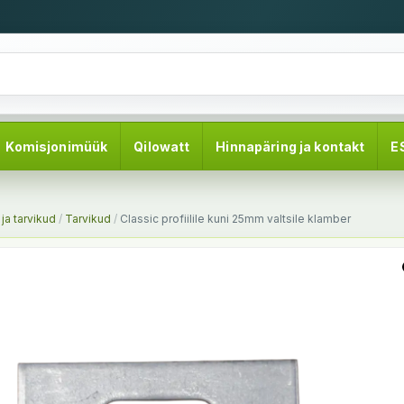
Komisjonimüük
Qilowatt
Hinnapäring ja kontakt
E
ja tarvikud
/
Tarvikud
/
Classic profiilile kuni 25mm valtsile klamber