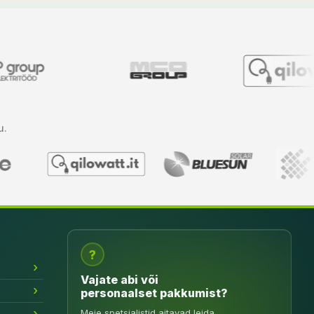
u.
?
Vajate abi või
personaalset pakkumist?
Meie spetsialistid aitavad leida