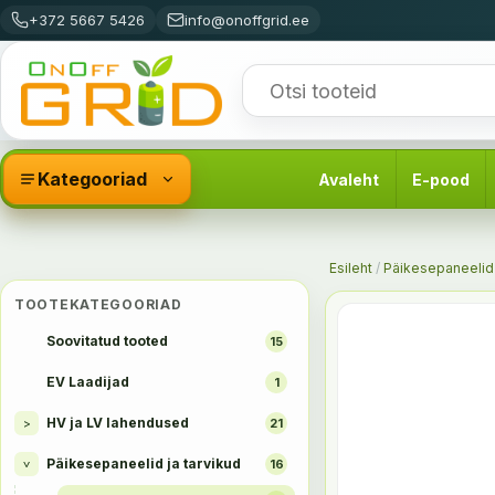
+372 5667 5426
info@onoffgrid.ee
Kategooriad
Avaleht
E-pood
Esileht
/
Päikesepaneelid 
TOOTEKATEGOORIAD
Soovitatud tooted
15
EV Laadijad
1
HV ja LV lahendused
>
21
Päikesepaneelid ja tarvikud
16
>