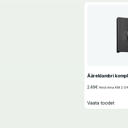
Ääreklambri kompl
2.49
€
Hind ilma KM
2.01
Vaata toodet