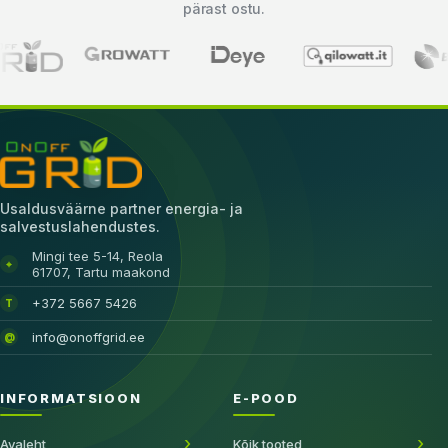
pärast ostu.
Usaldusväärne partner energia- ja
salvestuslahendustes.
Mingi tee 5-14, Reola
⌖
61707, Tartu maakond
+372 5667 5426
T
info@onoffgrid.ee
@
INFORMATSIOON
E-POOD
Avaleht
Kõik tooted