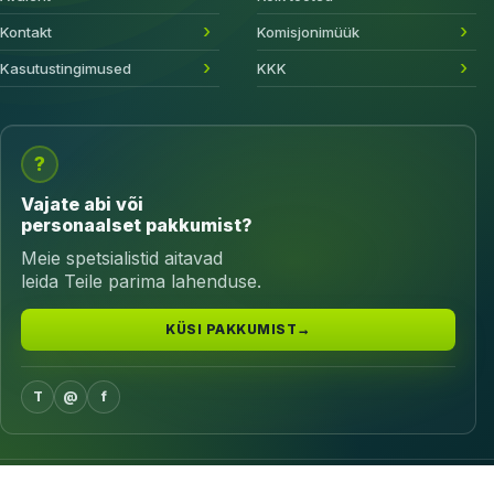
Kontakt
Komisjonimüük
Kasutustingimused
KKK
?
Vajate abi või
personaalset pakkumist?
Meie spetsialistid aitavad
leida Teile parima lahenduse.
KÜSI PAKKUMIST
→
T
@
f
© 2026 OnOffGrid. Kõik õigused kaitstud.