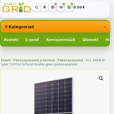
0
0
0
0.00€
Kategooriad
Avaleht
E-pood
Komisjonimüük
Qilowatt
Hinn
Esileht
/
Päikesepaneelid ja tarvikud
/
Päikesepaneelid
/
GCL 455W N-
type TOPCon bifacial double glass päikesepaneel