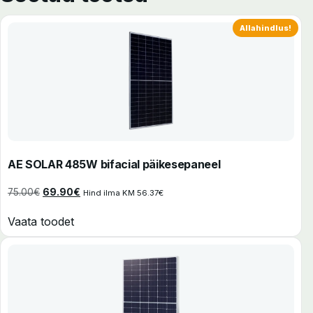
Allahindlus!
AE SOLAR 485W bifacial päikesepaneel
Algne hind oli: 75.00€.
Praegune hind on: 69.90€.
75.00
€
69.90
€
Hind ilma KM
56.37
€
Vaata toodet