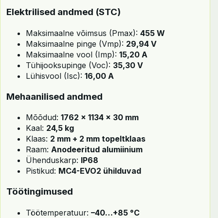
Elektrilised andmed (STC)
Maksimaalne võimsus (Pmax):
455 W
Maksimaalne pinge (Vmp):
29,94 V
Maksimaalne vool (Imp):
15,20 A
Tühijooksupinge (Voc):
35,30 V
Lühisvool (Isc):
16,00 A
Mehaanilised andmed
Mõõdud:
1762 × 1134 × 30 mm
Kaal:
24,5 kg
Klaas:
2 mm + 2 mm topeltklaas
Raam:
Anodeeritud alumiinium
Ühenduskarp:
IP68
Pistikud:
MC4-EVO2 ühilduvad
Töötingimused
Töötemperatuur:
–40…+85 °C