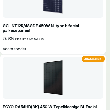
GCL NT12R/48GDF 450W N-type bifacial
päikesepaneel
78.90
€
Hind ilma KM
63.63
€
Vaata toodet
Allahindlus!
EGYO-RA54HD(BK) 450 W Topelklaasiga Bi-Facial