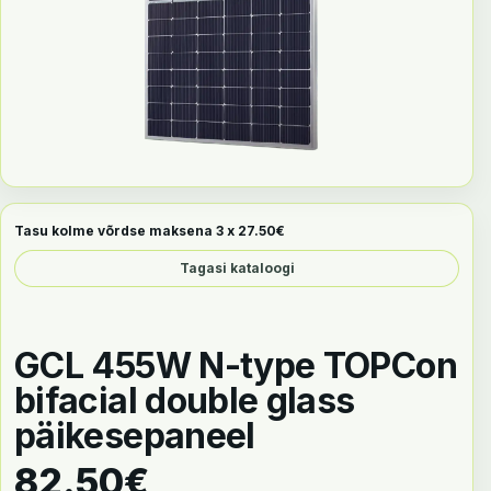
Tasu kolme võrdse maksena 3 x
27.50
€
Tagasi kataloogi
GCL 455W N-type TOPCon
bifacial double glass
päikesepaneel
82.50
€