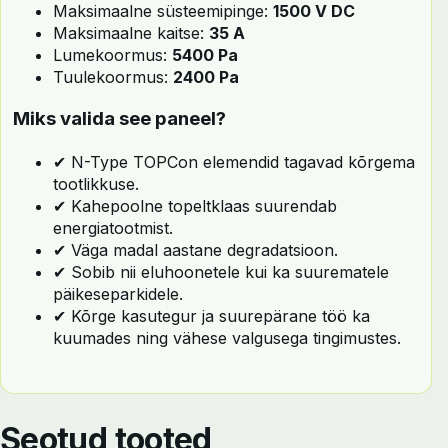
Maksimaalne süsteemipinge:
1500 V DC
Maksimaalne kaitse:
35 A
Lumekoormus:
5400 Pa
Tuulekoormus:
2400 Pa
Miks valida see paneel?
✔ N-Type TOPCon elemendid tagavad kõrgema
tootlikkuse.
✔ Kahepoolne topeltklaas suurendab
energiatootmist.
✔ Väga madal aastane degradatsioon.
✔ Sobib nii eluhoonetele kui ka suurematele
päikeseparkidele.
✔ Kõrge kasutegur ja suurepärane töö ka
kuumades ning vähese valgusega tingimustes.
Seotud tooted