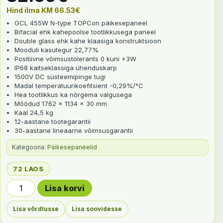
Hind ilma KM
66.53
€
GCL 455W N-type TOPCon päikesepaneel
Bifacial ehk kahepoolse tootlikkusega paneel
Double glass ehk kahe klaasiga konstruktsioon
Mooduli kasutegur 22,77%
Positiivne võimsustolerants 0 kuni +3W
IP68 kaitseklassiga ühenduskarp
1500V DC süsteemipinge tugi
Madal temperatuurikoefitsient -0,29%/°C
Hea tootlikkus ka nõrgema valgusega
Mõõdud 1762 × 1134 × 30 mm
Kaal 24,5 kg
12-aastane tootegarantii
30-aastane lineaarne võimsusgarantii
Kategooria:
Päikesepaneelid
72 LAOS
GCL 455W N-type TOPCon bifacial double glass päikese
Lisa korvi
Lisa võrdlusse
Lisa soovidesse