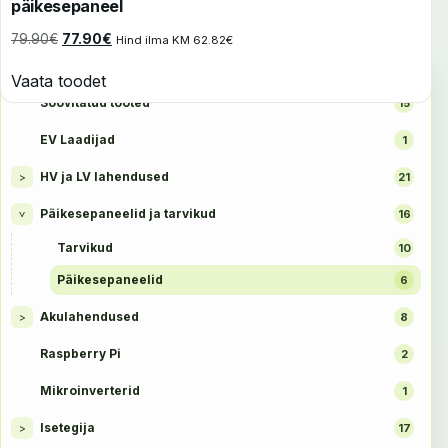
päikesepaneel
Algne hind oli: 79.90€.
Praegune hind on: 77.90€.
79.90
€
77.90
€
Hind ilma KM
62.82
€
TOOTEKATEGOORIAD
Vaata toodet
Soovitatud tooted
15
EV Laadijad
1
HV ja LV lahendused
>
21
Päikesepaneelid ja tarvikud
16
>
Tarvikud
10
Päikesepaneelid
6
Akulahendused
>
8
Raspberry Pi
2
Mikroinverterid
1
Isetegija
>
17