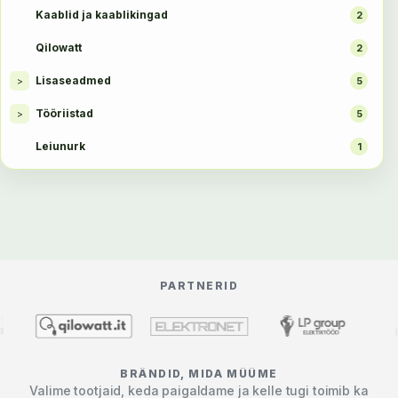
Kaablid ja kaablikingad
2
Qilowatt
2
Lisaseadmed
>
5
Tööriistad
>
5
Leiunurk
1
PARTNERID
BRÄNDID, MIDA MÜÜME
Valime tootjaid, keda paigaldame ja kelle tugi toimib ka