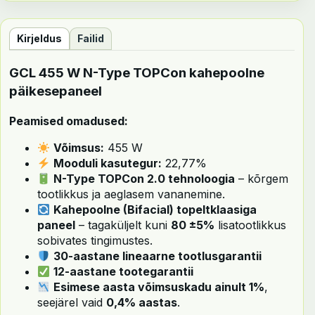
Kirjeldus
Failid
GCL 455 W N-Type TOPCon kahepoolne
päikesepaneel
Peamised omadused:
Võimsus:
455 W
Mooduli kasutegur:
22,77%
N-Type TOPCon 2.0 tehnoloogia
– kõrgem
tootlikkus ja aeglasem vananemine.
Kahepoolne (Bifacial) topeltklaasiga
paneel
– tagaküljelt kuni
80 ±5%
lisatootlikkus
sobivates tingimustes.
30-aastane lineaarne tootlusgarantii
12-aastane tootegarantii
Esimese aasta võimsuskadu ainult 1%
,
seejärel vaid
0,4% aastas
.