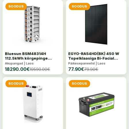
SOODUS
SOODUS
Bluesun BSM48314H
EGYO-RA54HD(BK) 450 W
112.5kWh kõrgepinge
Topelklaasiga Bi-Facial
akupank
päikesepaneel
Akupangad | Laos
Päikesepaneelid | Laos
18290.00
€
77.90
€
19590.00
€
79.90
€
SOODUS
SOODUS