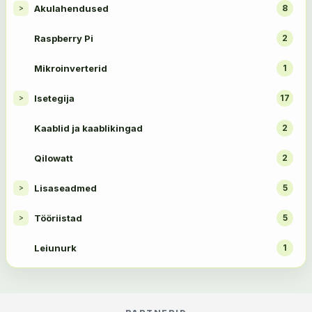
Akulahendused
8
>
Raspberry Pi
2
Mikroinverterid
1
Isetegija
17
>
Kaablid ja kaablikingad
2
Qilowatt
2
Lisaseadmed
5
>
Tööriistad
5
>
Leiunurk
1