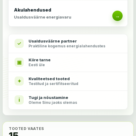
Akulahendused
→
Usaldusväärne energiavaru
Usaldusväärne partner
✓
Praktiline kogemus energialahendustes
Kiire tarne
▣
Eesti üle
Kvaliteetsed tooted
✦
Testitud ja sertifitseeritud
Tugi ja nõustamine
i
Oleme Sinu jaoks olemas
TOOTED VAATES
15