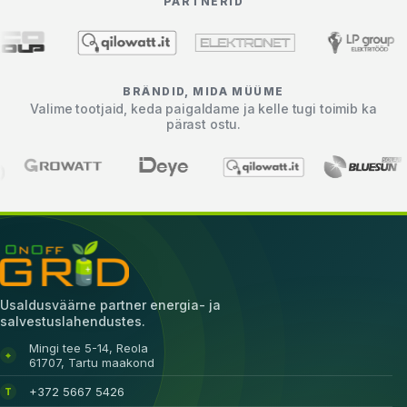
PARTNERID
BRÄNDID, MIDA MÜÜME
Valime tootjaid, keda paigaldame ja kelle tugi toimib ka
pärast ostu.
Usaldusväärne partner energia- ja
salvestuslahendustes.
Mingi tee 5-14, Reola
⌖
61707, Tartu maakond
+372 5667 5426
T