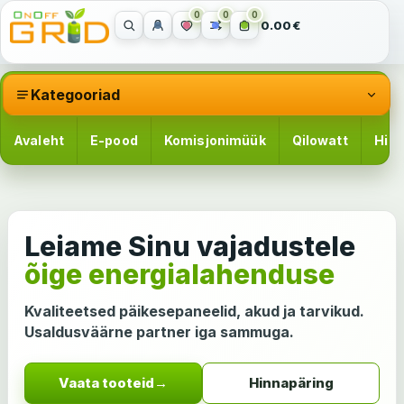
0
0
0
0.00€
Kategooriad
Avaleht
E-pood
Komisjonimüük
Qilowatt
Hinn
Leiame Sinu vajadustele
õige energialahenduse
Kvaliteetsed päikesepaneelid, akud ja tarvikud.
Usaldusväärne partner iga sammuga.
Vaata tooteid
→
Hinnapäring