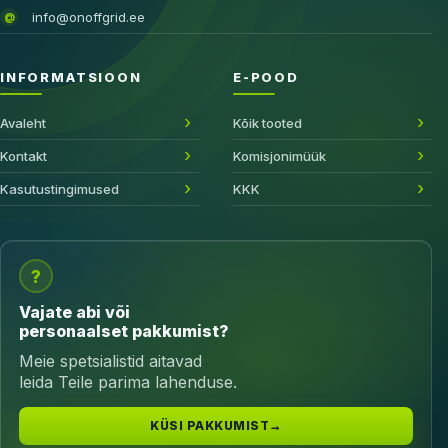
info@onoffgrid.ee
@
INFORMATSIOON
E-POOD
Avaleht
Kõik tooted
Kontakt
Komisjonimüük
Kasutustingimused
KKK
?
Vajate abi või
personaalset pakkumist?
Meie spetsialistid aitavad
leida Teile parima lahenduse.
KÜSI PAKKUMIST
→