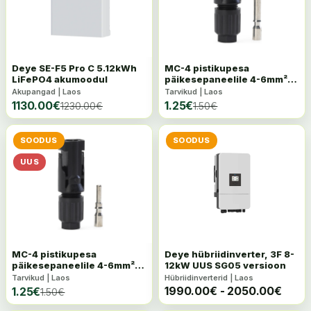
Deye SE-F5 Pro C 5.12kWh
MC-4 pistikupesa
LiFePO4 akumoodul
päikesepaneelile 4-6mm²
1500VDC, IP68 isane
Akupangad | Laos
Tarvikud | Laos
1130.00
€
1.25
€
1230.00
€
1.50
€
SOODUS
SOODUS
UUS
MC-4 pistikupesa
Deye hübriidinverter, 3F 8-
päikesepaneelile 4-6mm²
12kW UUS SG05 versioon
1500VDC, IP68 emane
Tarvikud | Laos
Hübriidinverterid | Laos
1990.00
€
-
2050.00
€
1.25
€
1.50
€