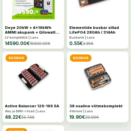
Deye 20kW + 4x16kWh
Elementide busbar sillad
AMMI akupank + Qilowatt
LifePO4 280Ah / 314Ah
Modbus R2
LV komplektid | Laos
Busbarid | Laos
14590.00
€
0.55
€
15900.00
€
3.35
€
SOODUS
SOODUS
Active Balancer 12S-16S 5A
38 osaline võtmekomplekt
Aku ja BMS-i lisad | Laos
Võtmed | Laos
48.22
€
19.90
€
55.74
€
29.99
€