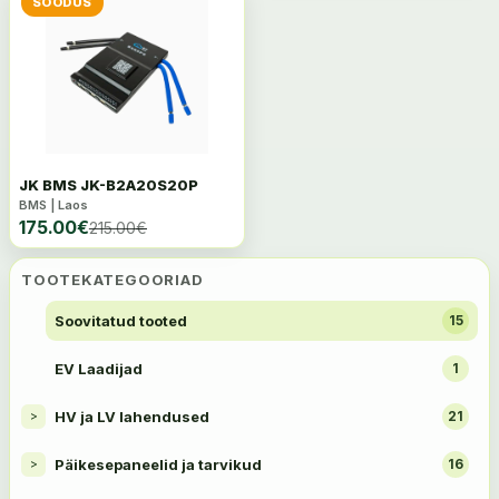
SOODUS
JK BMS JK-B2A20S20P
BMS | Laos
175.00
€
215.00
€
TOOTEKATEGOORIAD
Soovitatud tooted
15
EV Laadijad
1
HV ja LV lahendused
21
>
Päikesepaneelid ja tarvikud
16
>