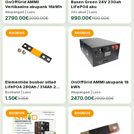
OnOffGrid AMMI
Basen Green 24V 230ah
Vertikaalne akupank 16kWh
LiFePO4 aku
Akupangad | Laos
24v akud | Laos
2790.00
€
990.00
€
3090.00
€
1190.00
€
SOODUS
SOODUS
Elementide busbar sillad
OnOffGrid AMMI akupank 16
LifePO4 280Ah / 314Ah 2
kWh
auku
Busbarid | Laos
Akupangad | Laos
1.50
€
2470.00
€
3.35
€
2999.00
€
SOODUS
SOODUS