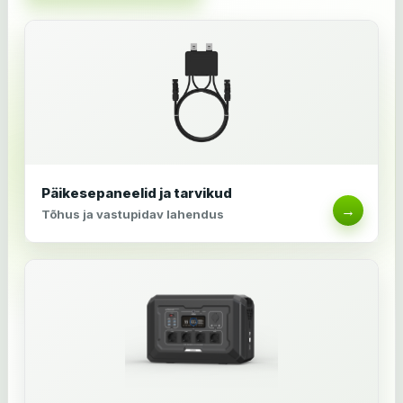
Päikesepaneelid ja tarvikud
→
Tõhus ja vastupidav lahendus