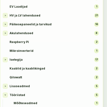
EV Laadijad
1
HV ja LV lahendused
>
21
Päikesepaneelid ja tarvikud
>
16
Akulahendused
>
8
Raspberry Pi
2
Mikroinverterid
1
Isetegija
>
17
Kaablid ja kaablikingad
2
Qilowatt
2
Lisaseadmed
>
5
Tööriistad
5
>
Mõõteseadmed
1