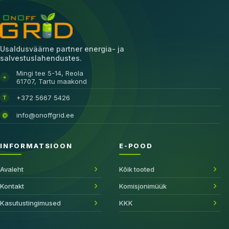
Usaldusväärne partner energia- ja
salvestuslahendustes.
Mingi tee 5-14, Reola
⌖
61707, Tartu maakond
+372 5667 5426
T
info@onoffgrid.ee
@
INFORMATSIOON
E-POOD
Avaleht
Kõik tooted
Kontakt
Komisjonimüük
Kasutustingimused
KKK