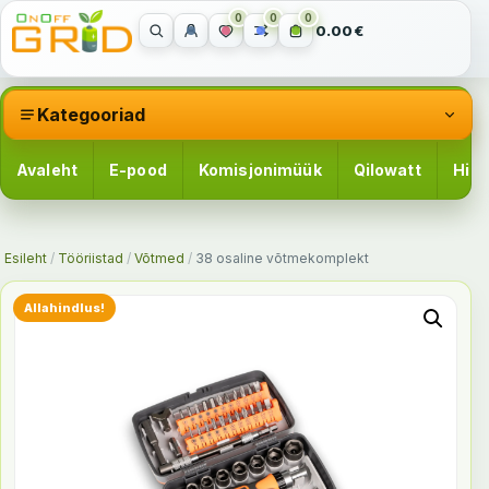
0
0
0
0.00€
Kategooriad
Avaleht
E-pood
Komisjonimüük
Qilowatt
Hinn
Esileht
/
Tööriistad
/
Võtmed
/
38 osaline võtmekomplekt
Allahindlus!