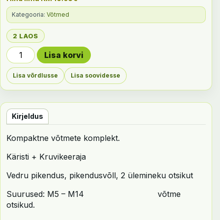
Kategooria:
Võtmed
2 LAOS
38 osaline võtmekomplekt kogus
Lisa korvi
Lisa võrdlusse
Lisa soovidesse
Kirjeldus
Kompaktne võtmete komplekt.
Käristi + Kruvikeeraja
Vedru pikendus, pikendusvõll, 2 ülemineku otsikut
Suurused: M5 – M14 võtme
otsikud.