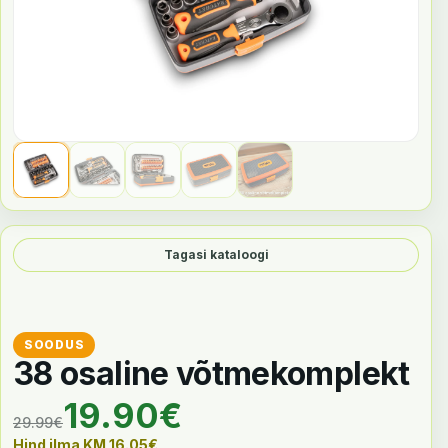
Tagasi kataloogi
38 osaline võtmekomplekt
Algne hind oli: 29.99€.
Praegune hind on: 19.90€
19.90
€
29.99
€
Hind ilma KM
16.05
€