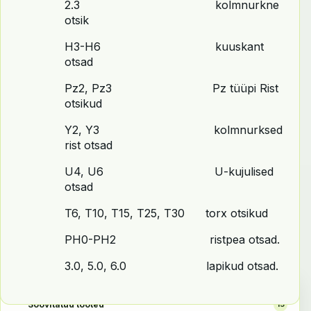
2.3 kolmnurkne
otsik
H3-H6 kuuskant
otsad
Pz2, Pz3 Pz tüüpi Rist
otsikud
Y2, Y3 kolmnurksed
rist otsad
U4, U6 U-kujulised
otsad
T6, T10, T15, T25, T30 torx otsikud
PH0-PH2 ristpea otsad.
3.0, 5.0, 6.0 lapikud otsad.
TOOTEKATEGOORIAD
Soovitatud tooted
15