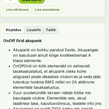
Lisa võrdlusse
Lisa soovidesse
Kirjeldus
Lisainfo
Failid
OnOff Grid akupank
Akupank on kokku pandud Eestis. Akupangas
on kasutusel ainult kõige kvaliteetsemad A
klassi elemente.
OnOffGrid on kõik elemendid on eelnevalt
tasakaalustatud, et akupank oleks kohe
aslgusest peale ideaalses olukorras ja seda jääb
tulevikus hoidma BMS millel on 2A aktiinvne
elementide tasakaalustus.
Suur puutetundlik ekraan näitab kõike mis
kasutajale oluline. Elementide seis, akud
laadimise tase, kasutusvõimsus, teadete info jms
Akupangal on eraldi 220A kaitse mis annab