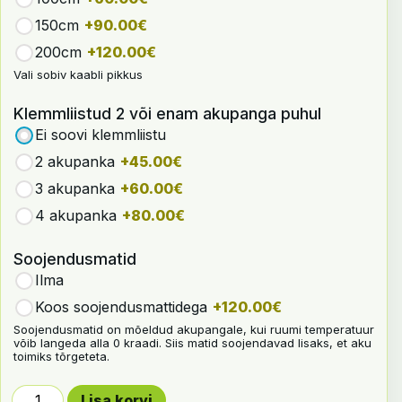
150cm
+90.00€
200cm
+120.00€
Vali sobiv kaabli pikkus
Klemmliistud 2 või enam akupanga puhul
Ei soovi klemmliistu
2 akupanka
+45.00€
3 akupanka
+60.00€
4 akupanka
+80.00€
Soojendusmatid
Ilma
Koos soojendusmattidega
+120.00€
Soojendusmatid on mõeldud akupangale, kui ruumi temperatuur
võib langeda alla 0 kraadi. Siis matid soojendavad lisaks, et aku
toimiks tõrgeteta.
OnOffGrid AMMI akupank 16 kWh kogus
Lisa korvi