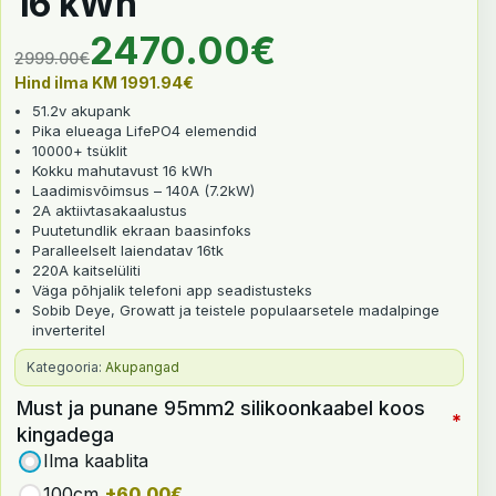
16 kWh
Algne hind oli: 2999.00€.
Praegune hind on: 2470.
2470.00
€
2999.00
€
Hind ilma KM
1991.94
€
51.2v akupank
Pika elueaga LifePO4 elemendid
10000+ tsüklit
Kokku mahutavust 16 kWh
Laadimisvõimsus – 140A (7.2kW)
2A aktiivtasakaalustus
Puutetundlik ekraan baasinfoks
Paralleelselt laiendatav 16tk
220A kaitselüliti
Väga põhjalik telefoni app seadistusteks
Sobib Deye, Growatt ja teistele populaarsetele madalpinge
inverteritel
Kategooria:
Akupangad
Must ja punane 95mm2 silikoonkaabel koos
*
kingadega
Ilma kaablita
100cm
+60.00€