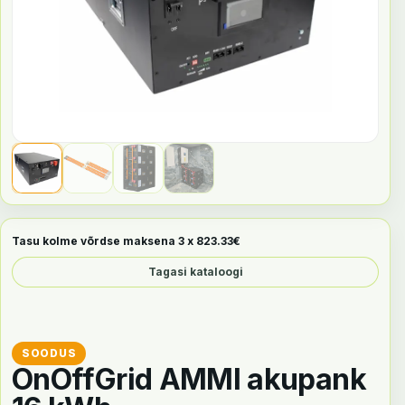
Tasu kolme võrdse maksena 3 x
823.33
€
Tagasi kataloogi
OnOffGrid AMMI akupank