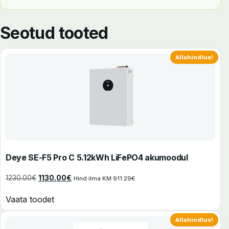
Seotud tooted
Allahindlus!
Deye SE-F5 Pro C 5.12kWh LiFePO4 akumoodul
Algne hind oli: 1230.00€.
Praegune hind on: 1130.00€.
1230.00
€
1130.00
€
Hind ilma KM
911.29
€
Vaata toodet
Allahindlus!