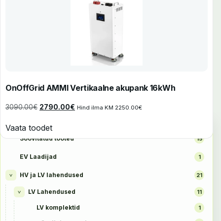
OnOffGrid AMMI Vertikaalne akupank 16kWh
Algne hind oli: 3090.00€.
Praegune hind on: 2790.00€.
3090.00
€
2790.00
€
Hind ilma KM
2250.00
€
TOOTEKATEGOORIAD
Vaata toodet
Soovitatud tooted
15
EV Laadijad
1
HV ja LV lahendused
21
>
LV Lahendused
11
>
LV komplektid
1