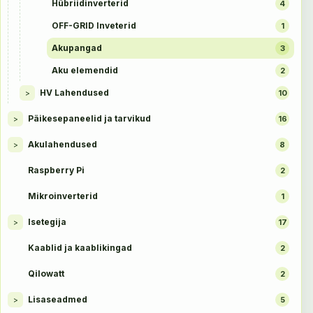
Hübriidinverterid
4
OFF-GRID Inveterid
1
Akupangad
3
Aku elemendid
2
HV Lahendused
>
10
Päikesepaneelid ja tarvikud
>
16
Akulahendused
>
8
Raspberry Pi
2
Mikroinverterid
1
Isetegija
>
17
Kaablid ja kaablikingad
2
Qilowatt
2
Lisaseadmed
>
5