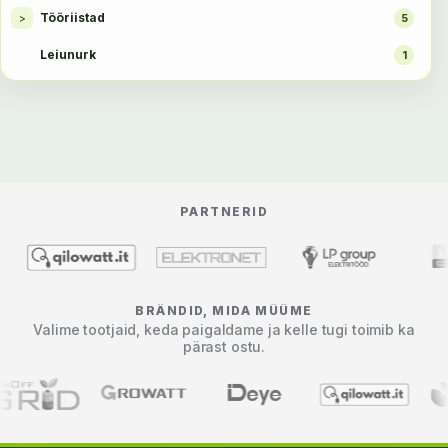
Tööriistad
>
5
Leiunurk
1
PARTNERID
BRÄNDID, MIDA MÜÜME
Valime tootjaid, keda paigaldame ja kelle tugi toimib ka
pärast ostu.