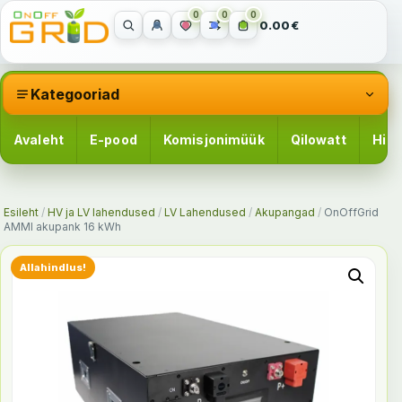
0
0
0
0.00€
Kategooriad
Avaleht
E-pood
Komisjonimüük
Qilowatt
Hinn
Esileht
/
HV ja LV lahendused
/
LV Lahendused
/
Akupangad
/
OnOffGrid
AMMI akupank 16 kWh
Allahindlus!