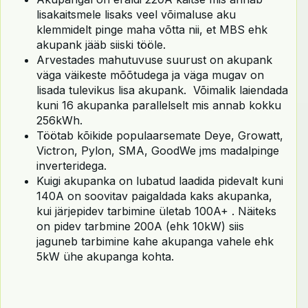
lisakaitsmele lisaks veel võimaluse aku
klemmidelt pinge maha võtta nii, et MBS ehk
akupank jääb siiski tööle.
Arvestades mahutuvuse suurust on akupank
väga väikeste mõõtudega ja väga mugav on
lisada tulevikus lisa akupank. Võimalik laiendada
kuni 16 akupanka parallelselt mis annab kokku
256kWh.
Töötab kõikide populaarsemate Deye, Growatt,
Victron, Pylon, SMA, GoodWe jms madalpinge
inverteridega.
Kuigi akupanka on lubatud laadida pidevalt kuni
140A on soovitav paigaldada kaks akupanka,
kui järjepidev tarbimine ületab 100A+ . Näiteks
on pidev tarbmine 200A (ehk 10kW) siis
jaguneb tarbimine kahe akupanga vahele ehk
5kW ühe akupanga kohta.