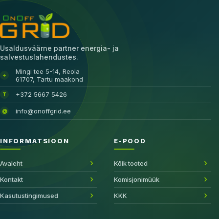
Usaldusväärne partner energia- ja
salvestuslahendustes.
Mingi tee 5-14, Reola
⌖
61707, Tartu maakond
+372 5667 5426
T
info@onoffgrid.ee
@
INFORMATSIOON
E-POOD
Avaleht
Kõik tooted
Kontakt
Komisjonimüük
Kasutustingimused
KKK