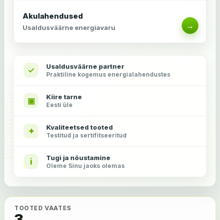
Akulahendused
→
Usaldusväärne energiavaru
Usaldusväärne partner
✓
Praktiline kogemus energialahendustes
Kiire tarne
▣
Eesti üle
Kvaliteetsed tooted
✦
Testitud ja sertifitseeritud
Tugi ja nõustamine
i
Oleme Sinu jaoks olemas
TOOTED VAATES
3