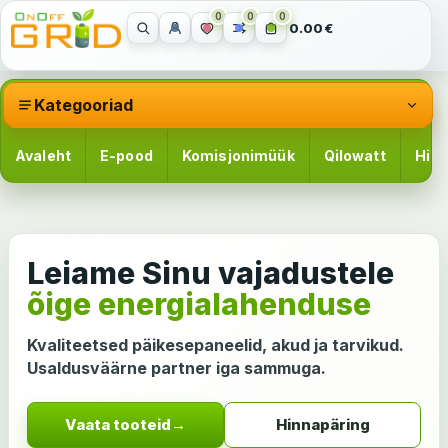
0
0
0
0.00€
Kategooriad
Avaleht
E-pood
Komisjonimüük
Qilowatt
Hinn
Leiame Sinu vajadustele
õige energialahenduse
Kvaliteetsed päikesepaneelid, akud ja tarvikud.
Usaldusväärne partner iga sammuga.
Vaata tooteid
→
Hinnapäring