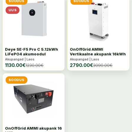
SOODUS
SOODUS
UUS
Deye SE-F5 Pro C 5.12kWh
OnOffGrid AMMI
LiFePO4 akumoodul
Vertikaalne akupank 16kWh
Akupangad | Laos
Akupangad | Laos
1130.00
€
2790.00
€
1230.00
€
3090.00
€
SOODUS
OnOffGrid AMMI akupank 16