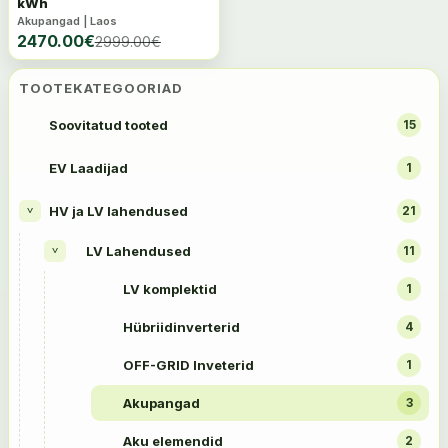
kWh
Akupangad | Laos
2470.00
€
2999.00
€
TOOTEKATEGOORIAD
Soovitatud tooted
15
EV Laadijad
1
HV ja LV lahendused
21
>
LV Lahendused
11
>
LV komplektid
1
Hübriidinverterid
4
OFF-GRID Inveterid
1
Akupangad
3
Aku elemendid
2