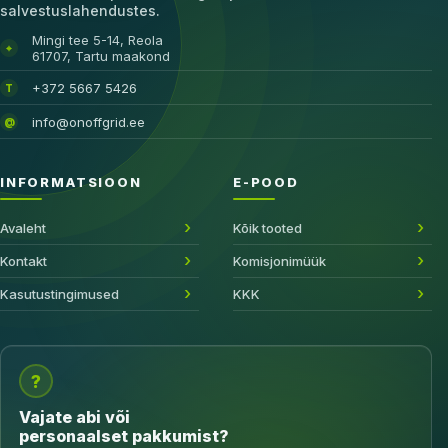
salvestuslahendustes.
Mingi tee 5-14, Reola
⌖
61707, Tartu maakond
+372 5667 5426
T
info@onoffgrid.ee
@
INFORMATSIOON
E-POOD
Avaleht
Kõik tooted
Kontakt
Komisjonimüük
Kasutustingimused
KKK
?
Vajate abi või
personaalset pakkumist?