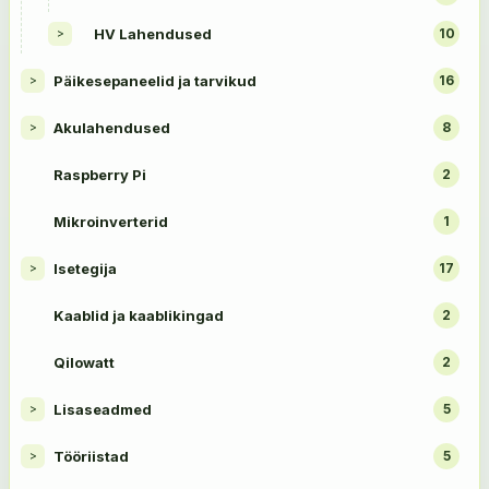
HV Lahendused
10
>
Päikesepaneelid ja tarvikud
16
>
Akulahendused
8
>
Raspberry Pi
2
Mikroinverterid
1
Isetegija
17
>
Kaablid ja kaablikingad
2
Qilowatt
2
Lisaseadmed
5
>
Tööriistad
5
>