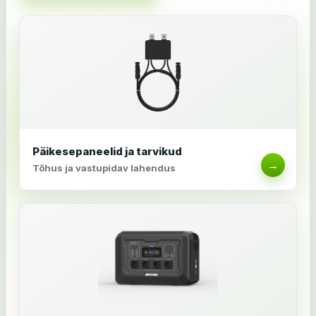
Päikesepaneelid ja tarvikud
→
Tõhus ja vastupidav lahendus