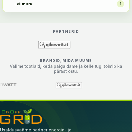
Leiunurk
1
PARTNERID
BRÄNDID, MIDA MÜÜME
Valime tootjaid, keda paigaldame ja kelle tugi toimib ka
pärast ostu.
Usaldusväärne partner energia- ja