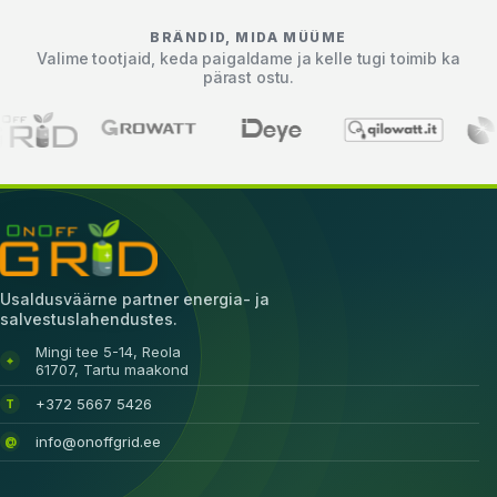
BRÄNDID, MIDA MÜÜME
Valime tootjaid, keda paigaldame ja kelle tugi toimib ka
pärast ostu.
Usaldusväärne partner energia- ja
salvestuslahendustes.
Mingi tee 5-14, Reola
⌖
61707, Tartu maakond
+372 5667 5426
T
info@onoffgrid.ee
@