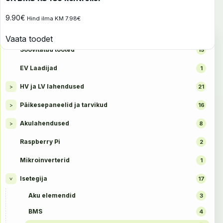
9.90
€
Hind ilma KM
7.98
€
TOOTEKATEGOORIAD
Vaata toodet
Soovitatud tooted
15
EV Laadijad
1
HV ja LV lahendused
>
21
Päikesepaneelid ja tarvikud
>
16
Akulahendused
>
8
Raspberry Pi
2
Mikroinverterid
1
Isetegija
17
>
Aku elemendid
3
BMS
4