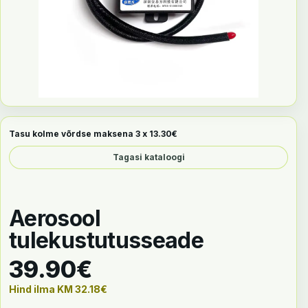
Tasu kolme võrdse maksena 3 x
13.30
€
Tagasi kataloogi
Aerosool
tulekustutusseade
39.90
€
Hind ilma KM
32.18
€