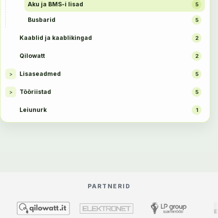
Aku ja BMS-i lisad
5
Busbarid
5
Kaablid ja kaablikingad
2
Qilowatt
2
Lisaseadmed
>
5
Tööriistad
>
5
Leiunurk
1
PARTNERID