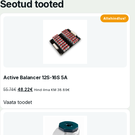
Seotud tooted
This product has options that may be chosen on the pro
Allahindlus!
Active Balancer 12S-16S 5A
Algne hind oli: 55.74€.
Praegune hind on: 48.22€.
55.74
€
48.22
€
Hind ilma KM
38.89
€
Vaata toodet