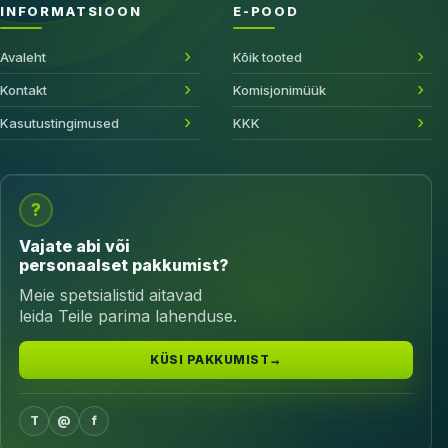
INFORMATSIOON
E-POOD
Avaleht
Kõik tooted
Kontakt
Komisjonimüük
Kasutustingimused
KKK
?
Vajate abi või
personaalset pakkumist?
Meie spetsialistid aitavad
leida Teile parima lahenduse.
KÜSI PAKKUMIST
→
T
@
f