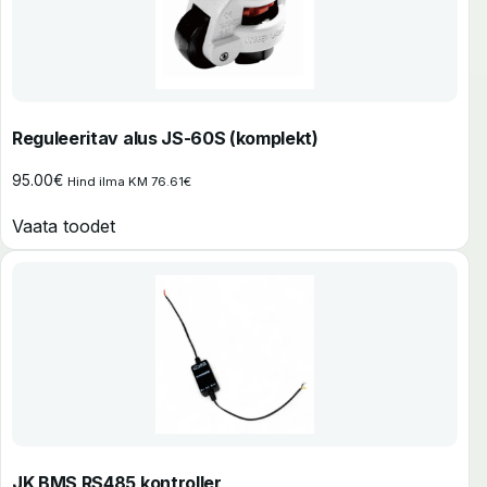
Reguleeritav alus JS-60S (komplekt)
95.00
€
Hind ilma KM
76.61
€
Vaata toodet
JK BMS RS485 kontroller