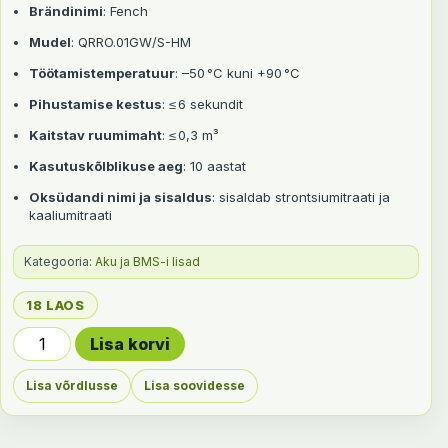
Brändinimi
: Fench
Mudel
: QRRO.01GW/S-HM
Töötamistemperatuur
: –50 °C kuni +90 °C
Pihustamise kestus
: ≤ 6 sekundit
Kaitstav ruumimaht
: ≤ 0,3 m³
Kasutuskõlblikuse aeg
: 10 aastat
Oksüdandi nimi ja sisaldus
: sisaldab strontsiumitraati ja
kaaliumitraati
Kategooria:
Aku ja BMS-i lisad
18 LAOS
Aerosool tulekustutusseade kogus
Lisa korvi
Lisa võrdlusse
Lisa soovidesse