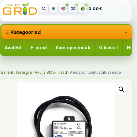
0
0
0
0.00€
Kategooriad
Avaleht
E-pood
Komisjonimüük
Qilowatt
Hinn
Esileht
/
Isetegija
/
Aku ja BMS-i lisad
/
Aerosool tulekustutusseade