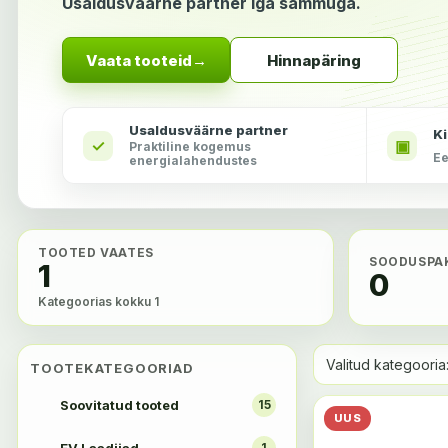
Usaldusväärne partner iga sammuga.
Vaata tooteid
→
Hinnapäring
Usaldusväärne partner
Ki
✓
▣
Praktiline kogemus
Ee
energialahendustes
TOOTED VAATES
SOODUSPA
1
0
Kategoorias kokku 1
Valitud kategooria
TOOTEKATEGOORIAD
Soovitatud tooted
15
UUS
1