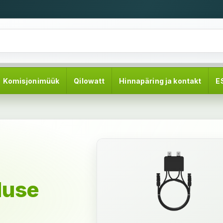
Komisjonimüük
Qilowatt
Hinnapäring ja kontakt
E
duse