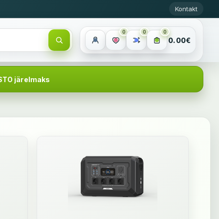
Kontakt
0
0
0
0.00€
STO järelmaks