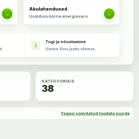
Akulahendused
→
→
Usaldusväärne energiavaru
Tugi ja nõustamine
i
ud
Oleme Sinu jaoks olemas
KATEGOORIAID
38
Tagasi soovitatud toodete juurde