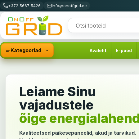
+372 5667 5426
info@onoffgrid.ee
Kategooriad
Avaleht
E-pood
Leiame Sinu
vajadustele
õige energialahen
Kvaliteetsed päikesepaneelid, akud ja tarvikud.