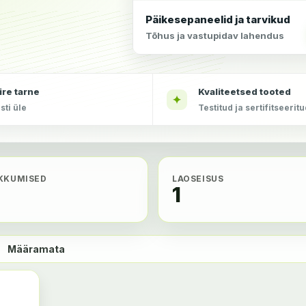
Päikesepaneelid ja tarvikud
Tõhus ja vastupidav lahendus
ire tarne
Kvaliteetsed tooted
✦
sti üle
Testitud ja sertifitseerit
KKUMISED
LAOSEISUS
1
:
Määramata