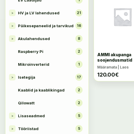
EV Laadijad
HV ja LV lahendused
21
>
Päikesepaneelid ja tarvikud
16
>
Akulahendused
8
>
Raspberry Pi
2
AMMI akupanga
soojendusmatid
Mikroinverterid
1
Määramata | Laos
120.00
€
Isetegija
17
>
Kaablid ja kaablikingad
2
Qilowatt
2
Lisaseadmed
5
>
Tööriistad
5
>