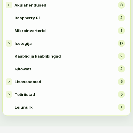
Akulahendused
8
>
Raspberry Pi
2
Mikroinverterid
1
Isetegija
17
>
Kaablid ja kaablikingad
2
Qilowatt
2
Lisaseadmed
5
>
Tööriistad
5
>
Leiunurk
1