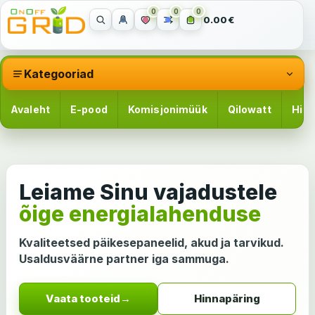
0
0
0
0.00€
Kategooriad
Avaleht
E-pood
Komisjonimüük
Qilowatt
Hinn
Leiame Sinu vajadustele
õige energialahenduse
Kvaliteetsed päikesepaneelid, akud ja tarvikud.
Usaldusväärne partner iga sammuga.
Vaata tooteid
→
Hinnapäring