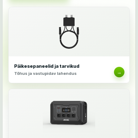
Päikesepaneelid ja tarvikud
→
Tõhus ja vastupidav lahendus