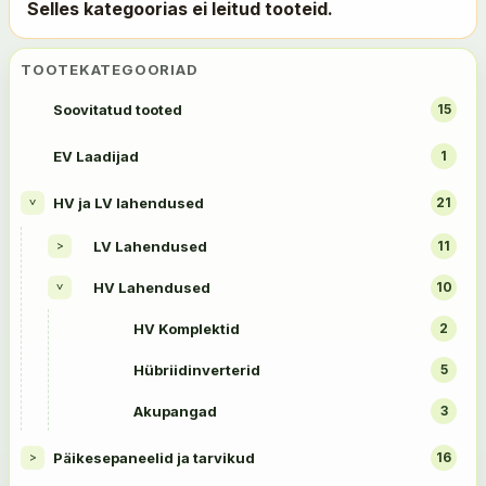
Selles kategoorias ei leitud tooteid.
TOOTEKATEGOORIAD
Soovitatud tooted
15
EV Laadijad
1
HV ja LV lahendused
21
>
LV Lahendused
11
>
HV Lahendused
10
>
HV Komplektid
2
Hübriidinverterid
5
Akupangad
3
Päikesepaneelid ja tarvikud
16
>