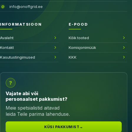
info@onoffgrid.ee
@
INFORMATSIOON
E-POOD
Avaleht
Kõik tooted
Kontakt
Komisjonimüük
Kasutustingimused
KKK
?
Vajate abi või
personaalset pakkumist?
Meie spetsialistid aitavad
leida Teile parima lahenduse.
KÜSI PAKKUMIST
→