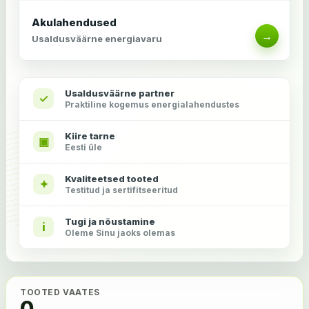
Akulahendused
→
Usaldusväärne energiavaru
Usaldusväärne partner
✓
Praktiline kogemus energialahendustes
Kiire tarne
▣
Eesti üle
Kvaliteetsed tooted
✦
Testitud ja sertifitseeritud
Tugi ja nõustamine
i
Oleme Sinu jaoks olemas
TOOTED VAATES
0