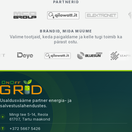
PARTNERID
BRÄNDID, MIDA MÜÜME
Valime tootjaid, keda paigaldame ja kelle tugi toimib ka
pärast ostu.
Usaldusväärne partner energia- ja
salvestuslahendustes.
Mingi tee 5-14, Reola
⌖
61707, Tartu maakond
+372 5667 5426
T