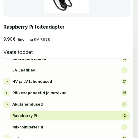
Raspberry Pi toiteadapter
9.90
€
Hind ilma KM
7.98
€
TOOTEKATEGOORIAD
Vaata toodet
Soovitatud tooted
15
EV Laadijad
1
HV ja LV lahendused
>
21
Päikesepaneelid ja tarvikud
>
16
Akulahendused
>
8
Raspberry Pi
2
Mikroinverterid
1