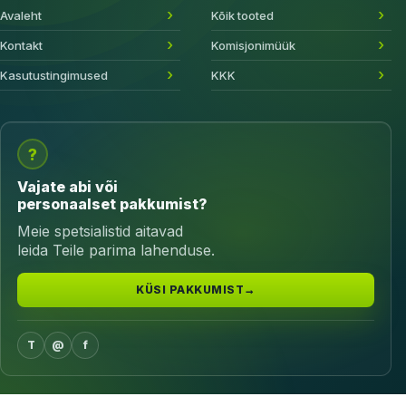
Avaleht
Kõik tooted
Kontakt
Komisjonimüük
Kasutustingimused
KKK
?
Vajate abi või
personaalset pakkumist?
Meie spetsialistid aitavad
leida Teile parima lahenduse.
KÜSI PAKKUMIST
→
T
@
f