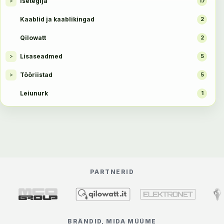
Isetegija
>
17
Kaablid ja kaablikingad
2
Qilowatt
2
Lisaseadmed
>
5
Tööriistad
>
5
Leiunurk
1
PARTNERID
BRÄNDID, MIDA MÜÜME