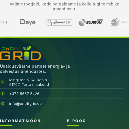
Valime tootjaid, keda paigaldame ja kelle tugi toimib ka
pärast ostu.
Usaldusväärne partner energia- ja
salvestuslahendustes.
Mingi tee 5-14, Reola
⌖
61707, Tartu maakond
+372 5667 5426
T
info@onoffgrid.ee
@
INFORMATSIOON
E-POOD