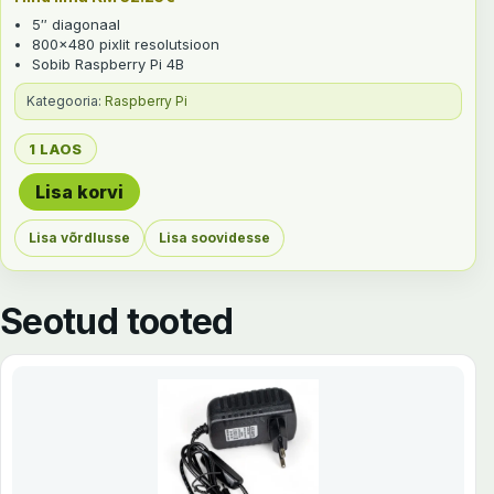
5″ diagonaal
800×480 pixlit resolutsioon
Sobib Raspberry Pi 4B
Kategooria:
Raspberry Pi
1 LAOS
Lisa korvi
Raspberry Pi ekraan 5" kogus
Lisa võrdlusse
Lisa soovidesse
Seotud tooted