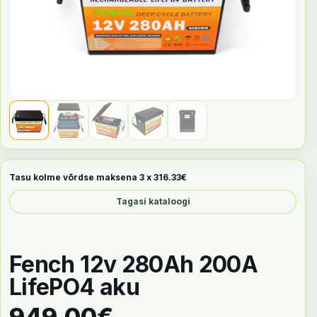
Tasu kolme võrdse maksena 3 x
316.33
€
Tagasi kataloogi
Fench 12v 280Ah 200A
LifePO4 aku
949.00
€