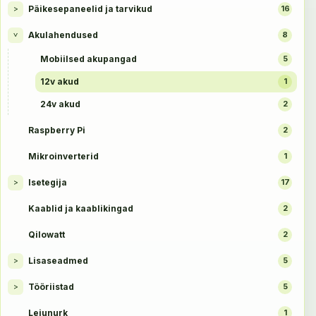
Päikesepaneelid ja tarvikud
>
16
Akulahendused
8
>
Mobiilsed akupangad
5
12v akud
1
24v akud
2
Raspberry Pi
2
Mikroinverterid
1
Isetegija
>
17
Kaablid ja kaablikingad
2
Qilowatt
2
Lisaseadmed
>
5
Tööriistad
>
5
Leiunurk
1