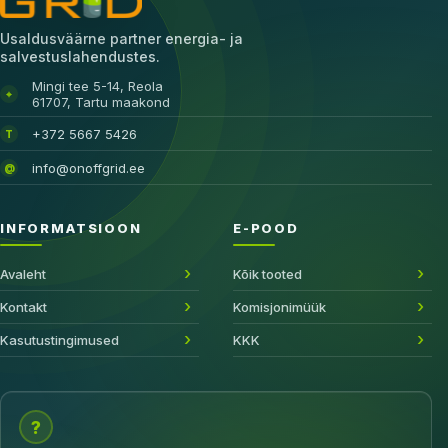
Usaldusväärne partner energia- ja
salvestuslahendustes.
Mingi tee 5-14, Reola
⌖
61707, Tartu maakond
+372 5667 5426
T
info@onoffgrid.ee
@
INFORMATSIOON
E-POOD
Avaleht
Kõik tooted
Kontakt
Komisjonimüük
Kasutustingimused
KKK
?