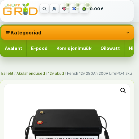
0
0
0
0.00€
Kategooriad
Avaleht
E-pood
Komisjonimüük
Qilowatt
Hinn
Esileht
/
Akulahendused
/
12v akud
/
Fench 12v 280Ah 200A LifePO4 aku