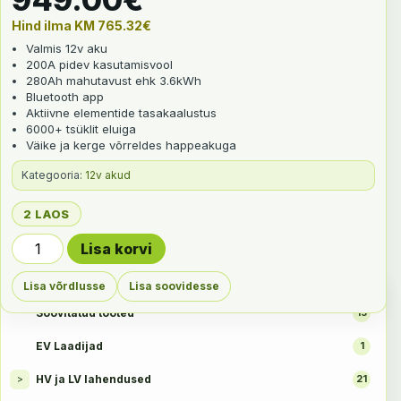
Hind ilma KM
765.32
€
Valmis 12v aku
200A pidev kasutamisvool
280Ah mahutavust ehk 3.6kWh
Bluetooth app
Aktiivne elementide tasakaalustus
6000+ tsüklit eluiga
Väike ja kerge võrreldes happeakuga
Kategooria:
12v akud
2 LAOS
Fench 12v 280Ah 200A LifePO4 aku kogus
Lisa korvi
TOOTEKATEGOORIAD
Lisa võrdlusse
Lisa soovidesse
Soovitatud tooted
15
EV Laadijad
1
HV ja LV lahendused
>
21